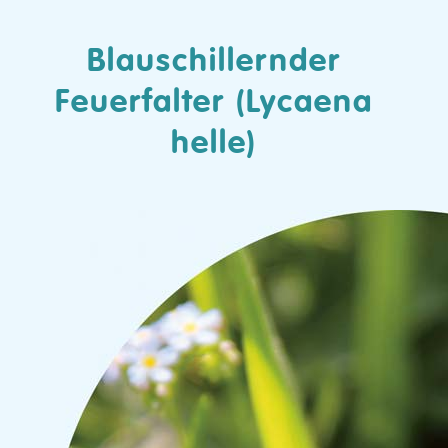
Blauschillernder
Feuerfalter (Lycaena
helle)