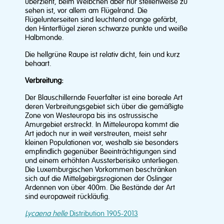
überzieht, beim Weibchen aber nur stellenweise zu
sehen ist, vor allem am Flügelrand. Die
Flügelunterseiten sind leuchtend orange gefärbt,
den Hinterflügel zieren schwarze punkte und weiße
Halbmonde.
Die hellgrüne Raupe ist relativ dicht, fein und kurz
behaart.
Verbreitung:
Der Blauschillernde Feuerfalter ist eine boreale Art
deren Verbreitungsgebiet sich über die gemäßigte
Zone von Westeuropa bis ins ostrussische
Amurgebiet erstreckt. In Mitteleuropa kommt die
Art jedoch nur in weit verstreuten, meist sehr
kleinen Populationen vor, weshalb sie besonders
empfindlich gegenüber Beeinträchtigungen sind
und einem erhöhten Aussterberisiko unterliegen.
Die Luxemburgischen Vorkommen beschränken
sich auf die Mittelgebirgsregionen der Öslinger
Ardennen von über 400m. Die Bestände der Art
sind europaweit rückläufig.
Lycaena helle
Distribution 1905-2013