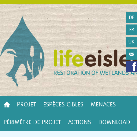
DE
FR
UK
PROJET
ESPÈCES CIBLES
MENACES
PÉRIMÈTRE DE PROJET
ACTIONS
DOWNLOAD