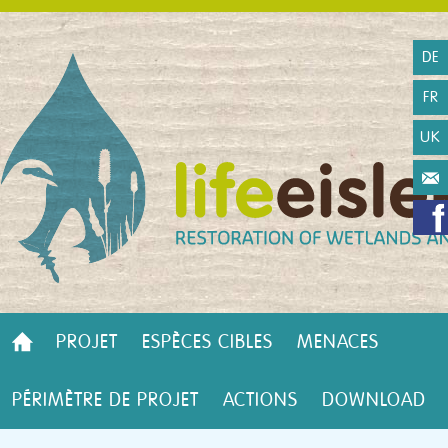
DE
FR
UK
PROJET
ESPÈCES CIBLES
MENACES
PÉRIMÈTRE DE PROJET
ACTIONS
DOWNLOAD