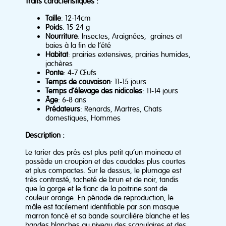
Traits caractéristiques :
Taille
: 12-14cm
Poids
: 15-24 g
Nourriture
: Insectes, Araignées, graines et
baies à la fin de l’été
Habitat
: prairies extensives, prairies humides,
jachères
Ponte
: 4-7 Œufs
Temps de couvaison
: 11-15 jours
Temps d’élevage des nidicoles
: 11-14 jours
Âge
: 6-8 ans
Prédateurs
: Renards, Martres, Chats
domestiques, Hommes
Description :
Le tarier des prés est plus petit qu’un moineau et
possède un croupion et des caudales plus courtes
et plus compactes. Sur le dessus, le plumage est
très contrasté, tacheté de brun et de noir, tandis
que la gorge et le flanc de la poitrine sont de
couleur orange. En période de reproduction, le
mâle est facilement identifiable par son masque
marron foncé et sa bande sourcilière blanche et les
bandes blanches au niveau des scapulaires et des