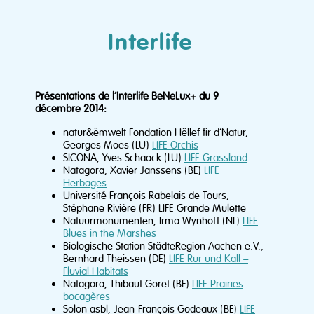
Interlife
Présentations de l’Interlife BeNeLux+ du 9
décembre 2014:
natur&ëmwelt Fondation Hëllef fir d’Natur,
Georges Moes (LU)
LIFE Orchis
SICONA, Yves Schaack (LU)
LIFE Grassland
Natagora, Xavier Janssens (BE)
LIFE
Herbages
Université François Rabelais de Tours,
Stéphane Rivière (FR) LIFE Grande Mulette
Natuurmonumenten, Irma Wynhoff (NL)
LIFE
Blues in the Marshes
Biologische Station StädteRegion Aachen e.V.,
Bernhard Theissen (DE)
LIFE Rur und Kall –
Fluvial Habitats
Natagora, Thibaut Goret (BE)
LIFE Prairies
bocagères
Solon asbl, Jean-François Godeaux (BE)
LIFE