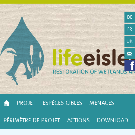
DE
FR
UK
PROJET
ESPÈCES CIBLES
MENACES
PÉRIMÈTRE DE PROJET
ACTIONS
DOWNLOAD