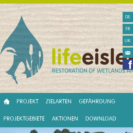
DE
FR
UK
PROJEKT
ZIELARTEN
GEFÄHRDUNG
PROJEKTGEBIETE
AKTIONEN
DOWNLOAD