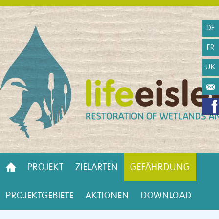
DE
FR
UK
PROJEKT
ZIELARTEN
GEFÄHRDUNG
PROJEKTGEBIETE
AKTIONEN
DOWNLOAD