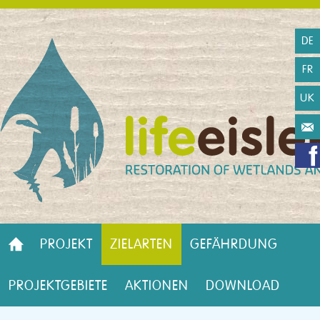
DE
FR
UK
PROJEKT
ZIELARTEN
GEFÄHRDUNG
PROJEKTGEBIETE
AKTIONEN
DOWNLOAD