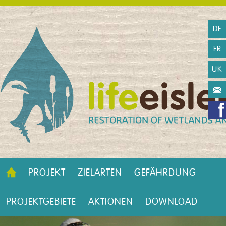
DE
FR
UK
PROJEKT
ZIELARTEN
GEFÄHRDUNG
PROJEKTGEBIETE
AKTIONEN
DOWNLOAD