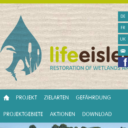
DE
FR
UK
PROJEKT
ZIELARTEN
GEFÄHRDUNG
PROJEKTGEBIETE
AKTIONEN
DOWNLOAD