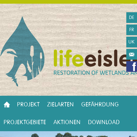
DE
FR
UK
PROJEKT
ZIELARTEN
GEFÄHRDUNG
PROJEKTGEBIETE
AKTIONEN
DOWNLOAD