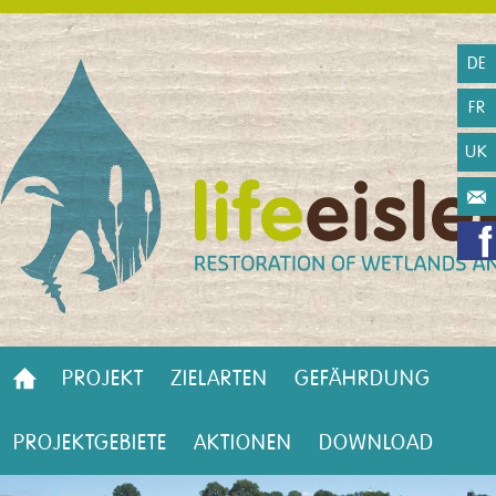
DE
FR
UK
PROJEKT
ZIELARTEN
GEFÄHRDUNG
PROJEKTGEBIETE
AKTIONEN
DOWNLOAD