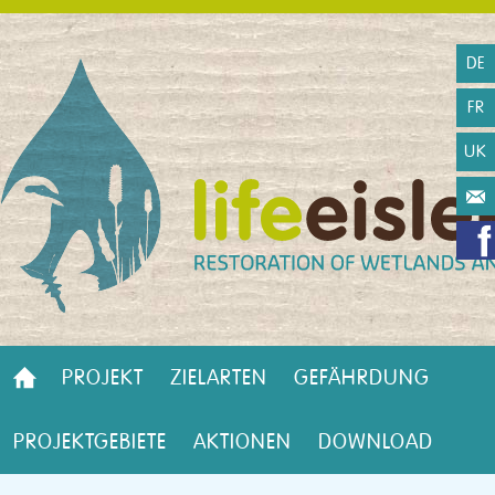
DE
FR
UK
PROJEKT
ZIELARTEN
GEFÄHRDUNG
PROJEKTGEBIETE
AKTIONEN
DOWNLOAD