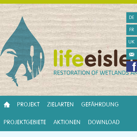
DE
FR
UK
PROJEKT
ZIELARTEN
GEFÄHRDUNG
PROJEKTGEBIETE
AKTIONEN
DOWNLOAD