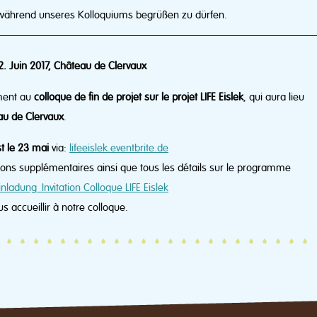
 während unseres Kolloquiums begrüßen zu dürfen.
—————————————————————————————
02. Juin 2017, Château de Clervaux
ement au
colloque de fin de projet sur le projet LIFE Eislek
, qui aura lieu
au de Clervaux
.
st le 23 mai
via:
lifeeislek.eventbrite.de
ions supplémentaires ainsi que tous les détails sur le programme
inladung_Invitation Colloque LIFE Eislek
 accueillir à notre colloque.