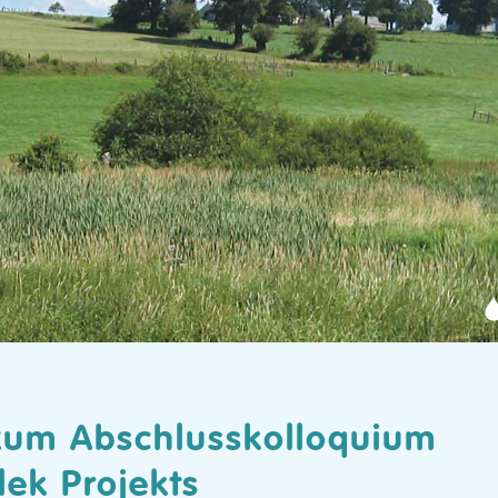
zum Abschlusskolloquium
lek Projekts