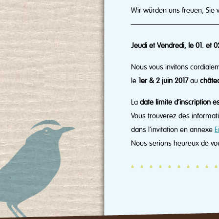
Wir würden uns freuen, Sie
————————————
Jeudi et Vendredi, le 01. et 
Nous vous invitons cordial
le
1er & 2 juin 2017
au
châte
La
date limite d’inscription e
Vous trouverez des informat
dans l’invitation en annexe
E
Nous serions heureux de vous